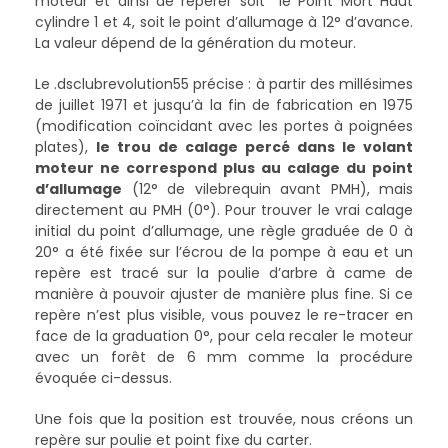
moteur et ainsi de repérer soit le Point Mort Haut
cylindre 1 et 4, soit le point d’allumage à 12° d’avance.
La valeur dépend de la génération du moteur.
Le .dsclubrevolution55 précise : à partir des millésimes
de juillet 1971 et jusqu’à la fin de fabrication en 1975
(modification coïncidant avec les portes à poignées
plates),
le trou de calage percé dans le volant
moteur ne correspond plus au calage du point
d’allumage
(12° de vilebrequin avant PMH), mais
directement au PMH (0°). Pour trouver le vrai calage
initial du point d’allumage, une règle graduée de 0 à
20° a été fixée sur l’écrou de la pompe à eau et un
repère est tracé sur la poulie d’arbre à came de
manière à pouvoir ajuster de manière plus fine. Si ce
repère n’est plus visible, vous pouvez le re-tracer en
face de la graduation 0°, pour cela recaler le moteur
avec un forêt de 6 mm comme la procédure
évoquée ci-dessus.
Une fois que la position est trouvée, nous créons un
repère sur poulie et point fixe du carter.