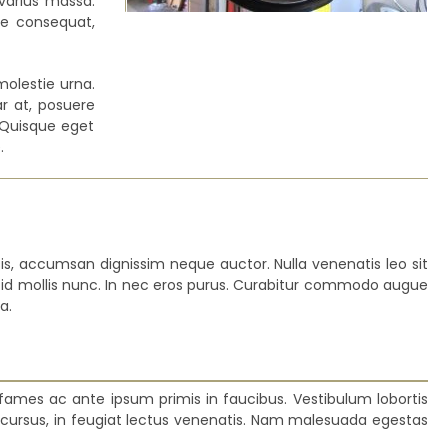
, varius massa.
ie consequat,
molestie urna.
nar at, posuere
 Quisque eget
.
isis, accumsan dignissim neque auctor. Nulla venenatis leo sit
s id mollis nunc. In nec eros purus. Curabitur commodo augue
a.
ames ac ante ipsum primis in faucibus. Vestibulum lobortis
os cursus, in feugiat lectus venenatis. Nam malesuada egestas