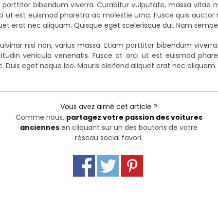
am porttitor bibendum viverra. Curabitur vulputate, massa vitae
ci ut est euismod pharetra ac molestie urna. Fusce quis auctor mi, 
quet erat nec aliquam. Quisque eget scelerisque dui. Nam sempe
at, pulvinar nisl non, varius massa. Etiam porttitor bibendum viv
licitudin vehicula venenatis. Fusce at orci ut est euismod phare
nunc. Duis eget neque leo. Mauris eleifend aliquet erat nec aliq
Vous avez aimé cet article ?
Comme nous,
partagez votre passion des voitures
anciennes
en cliquant sur un des boutons de votre
réseau social favori.