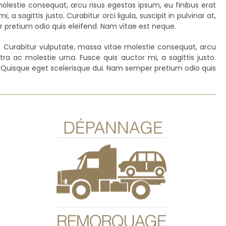
 molestie consequat, arcu risus egestas ipsum, eu finibus erat
a sagittis justo. Curabitur orci ligula, suscipit in pulvinar at,
r pretium odio quis eleifend. Nam vitae est neque.
erra. Curabitur vulputate, massa vitae molestie consequat, arcu
tra ac molestie urna. Fusce quis auctor mi, a sagittis justo.
uam. Quisque eget scelerisque dui. Nam semper pretium odio quis
Dépannage
Éloigné de l’atelier ?
En panne ou immobilisé ?
Nous pouvons allez chercher votre véhicule sur un
plateau-remorque.
Contactez-nous