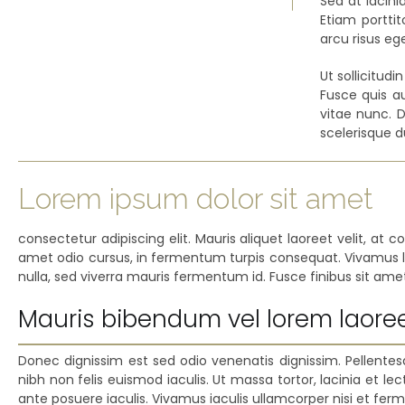
Sed at lacinia
Etiam portti
arcu risus ege
Ut sollicitud
Fusce quis auc
vitae nunc. 
scelerisque d
Lorem ipsum dolor sit amet
consectetur adipiscing elit. Mauris aliquet laoreet velit, at
amet odio cursus, in fermentum turpis consequat. Vivamus le
nulla, sed viverra mauris fermentum id. Fusce finibus sit ame
Mauris bibendum vel lorem laore
Donec dignissim est sed odio venenatis dignissim. Pellent
nibh non felis euismod iaculis. Ut massa tortor, lacinia et 
ante posuere iaculis. Vivamus iaculis ullamcorper nisi et fe