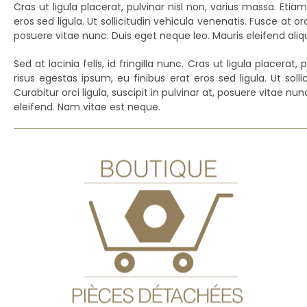
Cras ut ligula placerat, pulvinar nisl non, varius massa. Eti
eros sed ligula. Ut sollicitudin vehicula venenatis. Fusce at or
posuere vitae nunc. Duis eget neque leo. Mauris eleifend ali
Sed at lacinia felis, id fringilla nunc. Cras ut ligula placer
risus egestas ipsum, eu finibus erat eros sed ligula. Ut sol
Curabitur orci ligula, suscipit in pulvinar at, posuere vitae 
eleifend. Nam vitae est neque.
Boutique en ligne
Vous avez besoin de pièces détachées pour réparer
votre véhicule ancien ?
Visitez notre boutique