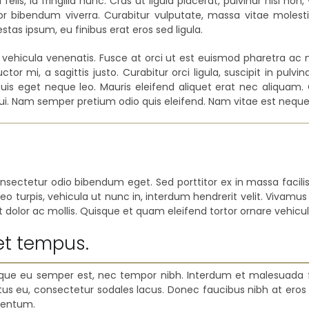
 felis, id fringilla nunc. Cras ut ligula placerat, pulvinar nisl non
tor bibendum viverra. Curabitur vulputate, massa vitae molest
stas ipsum, eu finibus erat eros sed ligula.
in vehicula venenatis. Fusce at orci ut est euismod pharetra ac 
tor mi, a sagittis justo. Curabitur orci ligula, suscipit in pulvi
Duis eget neque leo. Mauris eleifend aliquet erat nec aliquam.
ui. Nam semper pretium odio quis eleifend. Nam vitae est neque
 consectetur odio bibendum eget. Sed porttitor ex in massa facil
o turpis, vehicula ut nunc in, interdum hendrerit velit. Vivamu
t dolor ac mollis. Quisque et quam eleifend tortor ornare vehicul
et tempus.
esque eu semper est, nec tempor nibh. Interdum et malesuada f
lectus eu, consectetur sodales lacus. Donec faucibus nibh at er
rmentum.