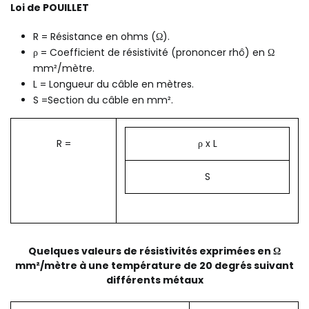
Loi de POUILLET
R = Résistance en ohms (Ω).
ρ = Coefficient de résistivité (prononcer rhô) en Ω
mm²/mètre.
L = Longueur du câble en mètres.
S =Section du câble en mm².
R =
ρ x L
S
Quelques valeurs de résistivités exprimées en Ω
mm²/mètre à une température de 20 degrés suivant
différents métaux