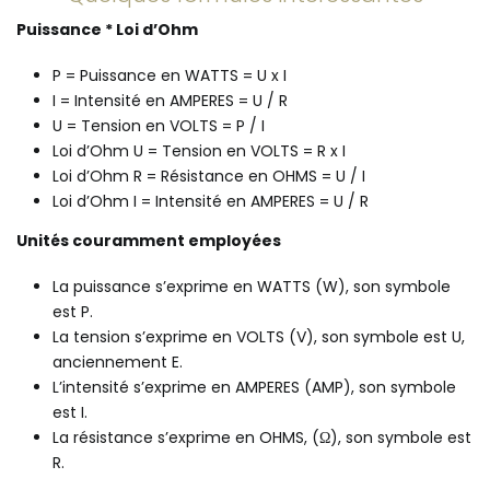
Puissance * Loi d’Ohm
P = Puissance en WATTS = U x I
I = Intensité en AMPERES = U / R
U = Tension en VOLTS = P / I
Loi d’Ohm U = Tension en VOLTS = R x I
Loi d’Ohm R = Résistance en OHMS = U / I
Loi d’Ohm I = Intensité en AMPERES = U / R
Unités couramment employées
La puissance s’exprime en WATTS (W), son symbole
est P.
La tension s’exprime en VOLTS (V), son symbole est U,
anciennement E.
L’intensité s’exprime en AMPERES (AMP), son symbole
est I.
La résistance s’exprime en OHMS, (Ω), son symbole est
R.