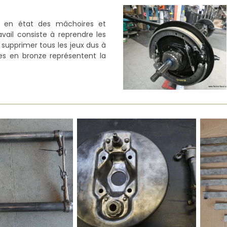
e en état des mâchoires et
avail consiste à reprendre les
supprimer tous les jeux dus à
ues en bronze représentent la