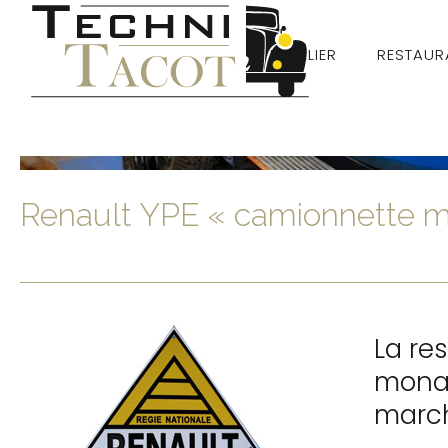
L’ATELIER
RESTAUR
Renault YPE « camionnette m
La res
monaq
march