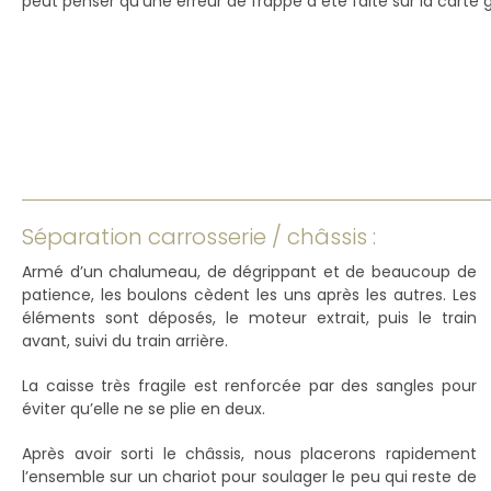
peut penser qu’une erreur de frappe a été faite sur la carte g
Séparation carrosserie / châssis :
Armé d’un chalumeau, de dégrippant et de beaucoup de
patience, les boulons cèdent les uns après les autres. Les
éléments sont déposés, le moteur extrait, puis le train
avant, suivi du train arrière.
La caisse très fragile est renforcée par des sangles pour
éviter qu’elle ne se plie en deux.
Après avoir sorti le châssis, nous placerons rapidement
l’ensemble sur un chariot pour soulager le peu qui reste de